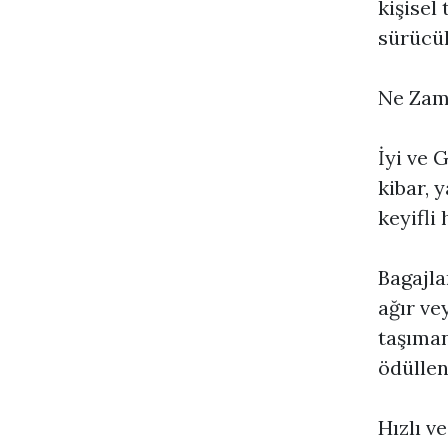
kişisel 
sürücül
Ne Zama
İyi ve 
kibar, 
keyifli
Bagajla
ağır ve
taşıman
ödüllen
Hızlı v