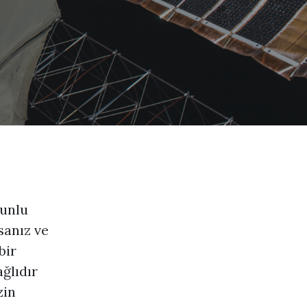
runlu
sanız ve
bir
ağlıdır
zin