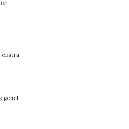
bir
 ekstra
k genel