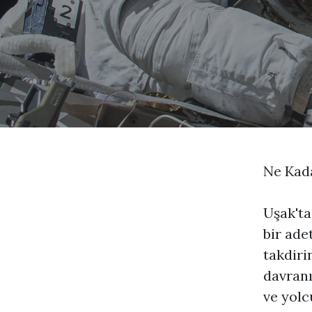
Ne Kad
Uşak'ta
bir ade
takdiri
davranı
ve yolc