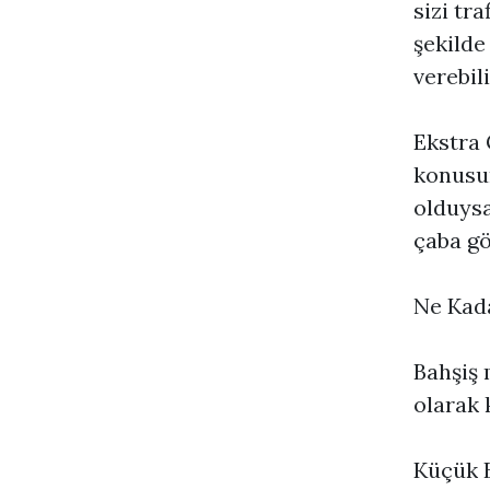
sizi tra
şekilde
verebili
Ekstra 
konusun
olduysa
çaba gö
Ne Kada
Bahşiş 
olarak 
Küçük B