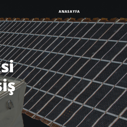
ANASAYFA
si
iş