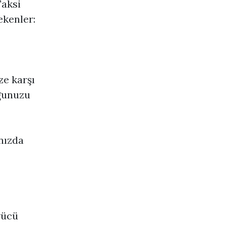
aksi
ekenler:
ze karşı
uğunuzu
nızda
rücü