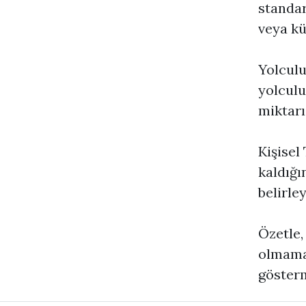
standar
veya kü
Yolculu
yolculu
miktarı
Kişisel
kaldığı
belirley
Özetle,
olmamak
gösterm